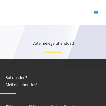
Skip
to
content
Võta meiega ühendust!
Sul on idee?
Meil on lahendus!