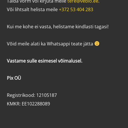
Täida vorm või kirjuta meile
tere@vebio.ee
.
Või lihtsalt helista meile
+372 53 404 283
Kui me kohe ei vasta, helistame kindlasti tagasi!
Võid meile alati ka Whatsappi teate jätta
Vastame sulle esimesel võimalusel.
Pix OÜ
Registrikood: 12105187
KMKR: EE102288089