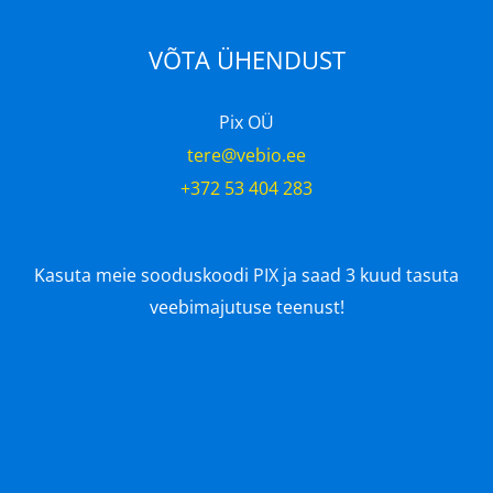
VÕTA ÜHENDUST
Pix OÜ
tere@vebio.ee
+372 53 404 283
Kasuta meie sooduskoodi
PIX
ja saad 3 kuud tasuta
veebimajutuse teenust!